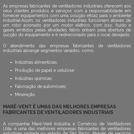
As
empresas fabricantes de ventiladores industriais
oferecem aos
seus clientes produtos e serviços com a responsabilidade em
fornecer equipamentos com uma solução eficaz para o ambiente
industrial.Assim, os ventiladores industriais funcionam através de
um rotor acionado por um motor elétrico, com isso, fluido e
gases emitidos pelas atividades fabris entram pela abertura de
sucção do equipamento e é redirecionado para o local desejado.
O atendimento das
empresas fabricantes de ventiladores
industriais
abrange segmentos variados, como:
Indústrias alimentícias;
Produção de papel e celulose;
Indústrias químicas;
Fabricação de automóveis;
Mineração.
MARÉ-VENT É UMAS DAS MELHORES EMPRESAS
FABRICANTES DE VENTILADORES INDUSTRIAIS
A companhia Maré-Vent Indústria e Comércio de Ventiladores
Ltda. é uma das melhores
empresas fabricantes de ventiladores
industriais
sediada no estado de São Paulo. Através de serviços