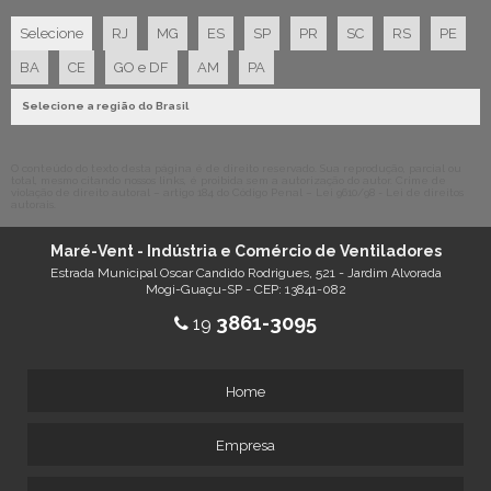
VENTILADOR AXIAL INDUSTRIAL
Selecione
RJ
MG
ES
SP
PR
SC
RS
PE
VENTILADOR AXIAL INDUSTRIAL PREÇO
BA
CE
GO e DF
AM
PA
VENTILADOR INDUSTRIAL COMPRAR
Selecione a região do Brasil
VENTILADOR INDUSTRIAL PREÇO
O conteúdo do texto desta página é de direito reservado. Sua reprodução, parcial ou
total, mesmo citando nossos links, é proibida sem a autorização do autor. Crime de
violação de direito autoral – artigo 184 do Código Penal –
Lei 9610/98 - Lei de direitos
autorais
.
Maré-Vent - Indústria e Comércio de Ventiladores
Estrada Municipal Oscar Candido Rodrigues, 521 - Jardim Alvorada
Mogi-Guaçu-SP - CEP: 13841-082
3861-3095
19
Home
Empresa