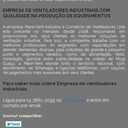
EMPRESA DE VENTILADORES INDUSTRIAIS COM
QUALIDADE NA PRODUÇÃO DE EQUIPAMENTOS
A empresa Maré-Vent Indústria e Comércio de Ventiladores Ltda
está presente no mercado desde 2008, responsável em
proporcionar aos seus clientes as melhores soluções de
ventilação industrial. Para isso, a companhia trabalha com os
melhores profissionais do segmento, com capacitações em
atender demandas diversas, para indústrias de grande a pequeno
porte e segmentos variados, como de alimentação, têxtil,
mineração, química entre outras.Sediada na cidade de Mogi
Guaçu, a Maré-Vent atende todo o território nacional, com
atendimento via Whatsapp e ligações telefônicas, com opções
de pagamentos mais acessíveis aos seus clientes.
Para saber mais sobre Empresa de ventiladores
industriais
Ligue para
19 3861-3095
ou
clique aqui
e entre em
contato por email.
Gostou? compartilhe!