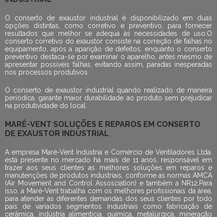
O
conserto de exaustor industrial
é disponibilizado em duas
opções distintas, como corretivo e preventivo, para fornecer
resultados que melhor se adequa às necessidades de uso.O
conserto corretivo do exaustor consiste na correção de falhas no
equipamento, após a aparição de defeitos, enquanto o conserto
preventivo destaca-se por examinar o aparelho, antes mesmo de
apresentar possíveis falhas, evitando assim, paradas inesperadas
nos processos produtivos.
O
conserto de exaustor industrial
quando realizado de maneira
periódica, garante maior durabilidade ao produto sem prejudicar
na produtividade do local.
MARÉ-VENT SOLUÇÕES E REPAROS EM CONSERTO
DE EXAUSTOR INDUSTRIAL
A empresa Maré-Vent Indústria e Comércio de Ventiladores Ltda.
está presente no mercado há mais de 11 anos, responsável em
trazer aos seus clientes as melhores soluções em reparos e
manutenções de produtos industriais, conforme as normas AMCA
(Air Movement and Control Assosciation) e também a NR12.Para
isso, a Maré-Vent trabalha com os melhores profissionais da área,
para atender as diferentes demandas dos seus clientes por todo
país de variados segmentos industriais como fabricação de
cerâmica, indústria alimentícia, química, metalúrgica, mineração